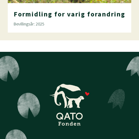
Formidling
for
varig
forandring
Bevillingsår: 2025