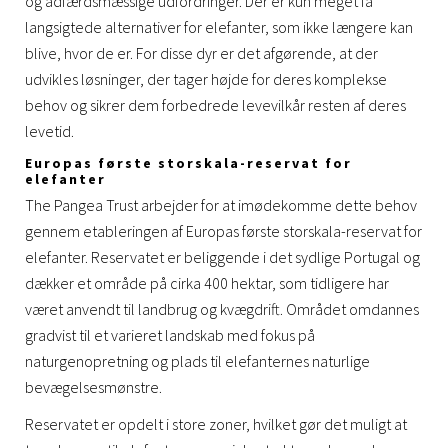
og adfærdsmæssige udfordringer. Der er kun meget få
langsigtede alternativer for elefanter, som ikke længere kan
blive, hvor de er. For disse dyr er det afgørende, at der
udvikles løsninger, der tager højde for deres komplekse
behov og sikrer dem forbedrede levevilkår resten af deres
levetid.
Europas første storskala-reservat for
elefanter
The Pangea Trust arbejder for at imødekomme dette behov
gennem etableringen af Europas første storskala-reservat for
elefanter. Reservatet er beliggende i det sydlige Portugal og
dækker et område på cirka 400 hektar, som tidligere har
været anvendt til landbrug og kvægdrift. Området omdannes
gradvist til et varieret landskab med fokus på
naturgenopretning og plads til elefanternes naturlige
bevægelsesmønstre.
Reservatet er opdelt i store zoner, hvilket gør det muligt at