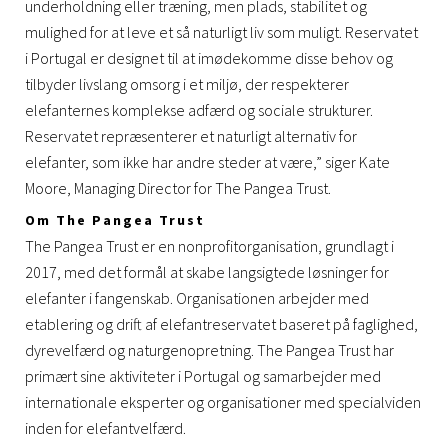
underholdning eller træning, men plads, stabilitet og
mulighed for at leve et så naturligt liv som muligt. Reservatet
i Portugal er designet til at imødekomme disse behov og
tilbyder livslang omsorg i et miljø, der respekterer
elefanternes komplekse adfærd og sociale strukturer.
Reservatet repræsenterer et naturligt alternativ for
elefanter, som ikke har andre steder at være,” siger Kate
Moore, Managing Director for The Pangea Trust.
Om The Pangea Trust
The Pangea Trust er en nonprofitorganisation, grundlagt i
2017, med det formål at skabe langsigtede løsninger for
elefanter i fangenskab. Organisationen arbejder med
etablering og drift af elefantreservatet baseret på faglighed,
dyrevelfærd og naturgenopretning. The Pangea Trust har
primært sine aktiviteter i Portugal og samarbejder med
internationale eksperter og organisationer med specialviden
inden for elefantvelfærd.