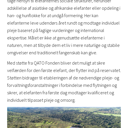
tage hensyn til elefanternes sociale strukturer, herunder
adskillelse af asiatiske og afrikanske elefanter eller opdeling i
han- og hunflokke for at undgå formering. Her kan
elefanterne leve udendørs året rundt og modtage individuel
pleje baseret på faglige vurderinger og international
ekspertise. Målet er ikke at genudsætte elefanterne i
naturen, men at tilbyde dem et liv i mere naturlige og stabile
omgivelser end traditionelt fangenskab kan give.
Med støtte fra QATO Fonden bliver det muligt at sikre
velfærden for den første elefant, der flytter ind på reservatet.
Støtten bidrager til etableringen af de nødvendige pleje- og
forvaltningsforanstaltninger i forbindelse med flytningen og
sikrer, at elefanten fra første dag modtager kvalificeret og
individuelt tilpasset pleje og omsorg.