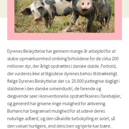
Dyrenes Beskyttelse har gennem mange år arbejdet for at
skabe opmærksomhed omkring forholdene for de cirka 200
millioner dyr, der årligt opdrættes i danske stalde. Forhold,
der vurderes ikke at tilgodese dyrenes behov tilstrækkeligt.
Ifølge Dyrenes Beskyttelse dør ca. 25.000 pattegrise dagligt i
staldene i den danske svineindustri, de farende og
diegivende søer i konventionelle opdræt fikseres i farebøjler,
og generelt har grisene ringe mulighed for aktivering.
Burhøns har begrænset mulighed for at udøve deres
naturlige adfærd, og den såkaldte turbokylling er avlet, så
den vokser hurtigere, end dens ben og hjerte kan bære.