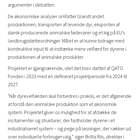
argumenter i debatten.
De økonomiske analyser omfatter blandt andet
produktionen, transporten af levende dyr, eksporten af
dansk producerede animalske fødevarer og et kig på EU’s
landbrugsstøtteordninger. Målet er at kunne bidrage med
konstruktive input til at indtænke mere velfærd for dyrene i
produktionen af animalske produkter.
Projektet er igangværende, idet det blev støttet af QATO
Fonden i 2023 med en defineret projektperiode fra 2024 til
2027.
"Når dyrevelfærden skal forbedres i praksis, er det afgørende
at forstå den animalske produktion som et økonomisk
system. Projektet giver os mulighed for at afdække de
incitamenter og strukturer, der fastholder dyrene i et
industrialiseret system – og pege på løsninger, der rækker ud
over individuelle forbrugervalg,” siger Britta Riis, direktør i