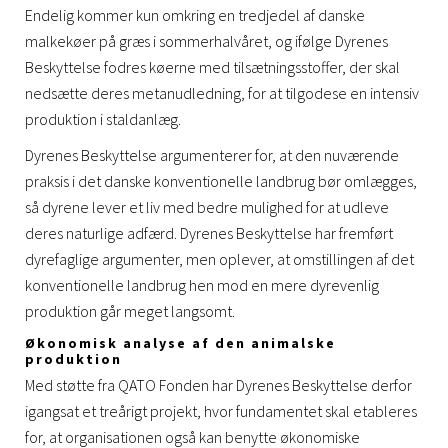
Endelig kommer kun omkring en tredjedel af danske
malkekøer på græs i sommerhalvåret, og ifølge Dyrenes
Beskyttelse fodres køerne med tilsætningsstoffer, der skal
nedsætte deres metanudledning, for at tilgodese en intensiv
produktion i staldanlæg.
Dyrenes Beskyttelse argumenterer for, at den nuværende
praksis i det danske konventionelle landbrug bør omlægges,
så dyrene lever et liv med bedre mulighed for at udleve
deres naturlige adfærd. Dyrenes Beskyttelse har fremført
dyrefaglige argumenter, men oplever, at omstillingen af det
konventionelle landbrug hen mod en mere dyrevenlig
produktion går meget langsomt.
Økonomisk analyse af den animalske
produktion
Med støtte fra QATO Fonden har Dyrenes Beskyttelse derfor
igangsat et treårigt projekt, hvor fundamentet skal etableres
for, at organisationen også kan benytte økonomiske